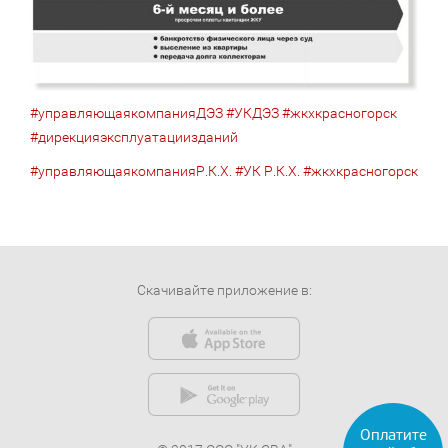
#управляющаякомпанияДЭЗ
#УКДЭЗ
#жкхкрасногорск
#дирекцияэксплуатациизданий
#управляющаякомпанияР.К.Х.
#УК Р.К.Х.
#жкхкрасногорск
Скачивайте приложение в: