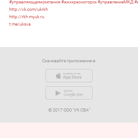
#управляющаякомпания
#жкхкрасногорск
#управлениеМКД
#
http://vk.com/ukrkh
http://rkh.myuk.ru
t.me/uksva
Скачивайте приложение в:
© 2017 ООО "УК СВА"