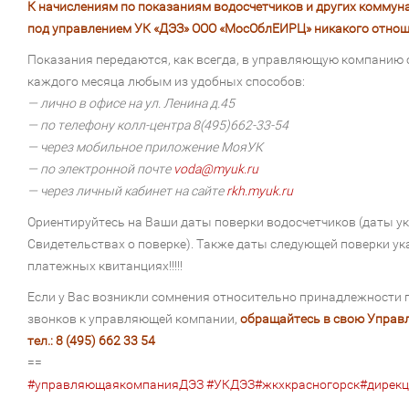
К начислениям по показаниям водосчетчиков и других коммун
под управлением УК «ДЭЗ» ООО «МосОблЕИРЦ» никакого отноше
Показания передаются, как всегда, в управляющую компанию с
каждого месяца любым из удобных способов:
— лично в офисе на ул. Ленина д.45
— по телефону колл-центра 8(495)662-33-54
— через мобильное приложение МояУК
— по электронной почте
voda@myuk.ru
— через личный кабинет на сайте
rkh.myuk.ru
Ориентируйтесь на Ваши даты поверки водосчетчиков (даты у
Свидетельствах о поверке). Также даты следующей поверки у
платежных квитанциях!!!!!
Если у Вас возникли сомнения относительно принадлежности
звонков к управляющей компании,
обращайтесь в свою Упра
тел.: 8 (495) 662 33 54
==
#управляющаякомпанияДЭЗ
#УКДЭЗ
#жкхкрасногорск
#дирекц