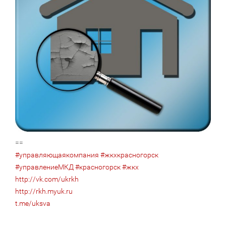
==
#управляющаякомпания
#жкхкрасногорск
#управлениеМКД
#красногорск
#жкх
http://vk.com/ukrkh
http://rkh.myuk.ru
t.me/uksva